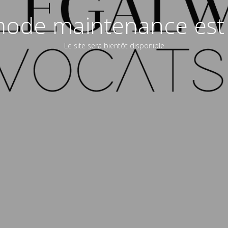
ode maintenance est 
Le site sera bientôt disponible