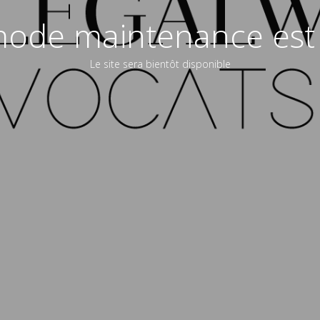
ode maintenance est 
Le site sera bientôt disponible