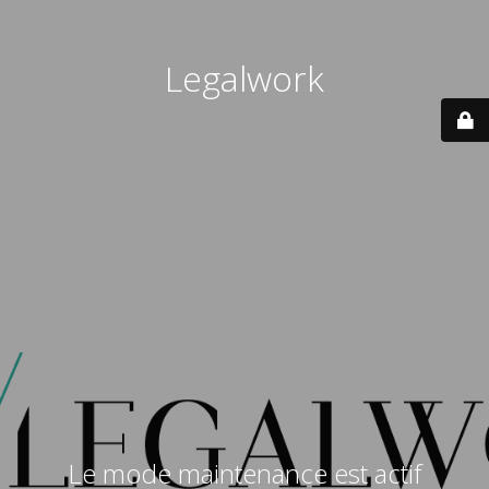
Legalwork
Le mode maintenance est actif