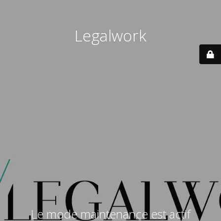
Legalwork
Le mode maintenance est actif