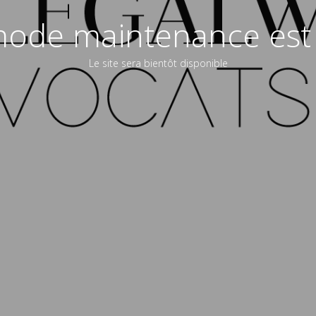
ode maintenance est 
Le site sera bientôt disponible