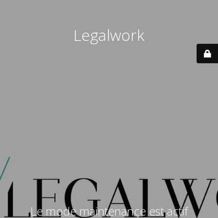
Legalwork
Le mode maintenance est actif