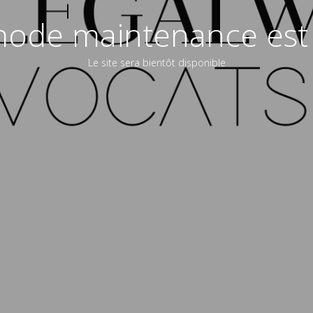
ode maintenance est 
Le site sera bientôt disponible