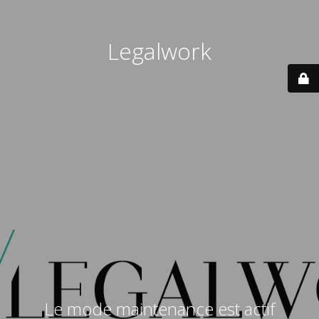
Legalwork
Le mode maintenance est actif