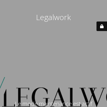
Legalwork
Le mode maintenance est actif