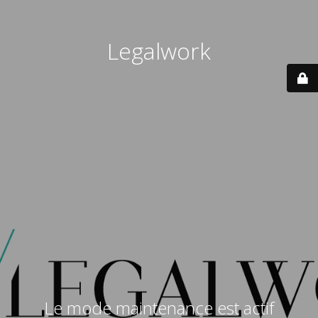
Legalwork
Le mode maintenance est actif