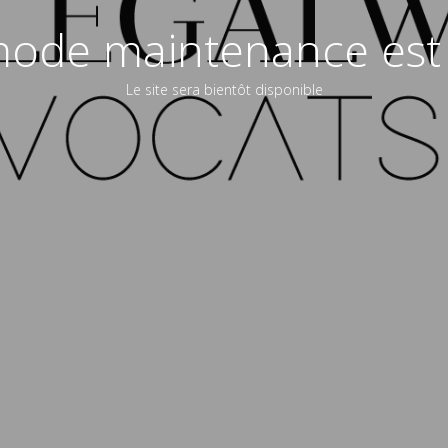
ode maintenance est 
Le site sera bientôt disponible