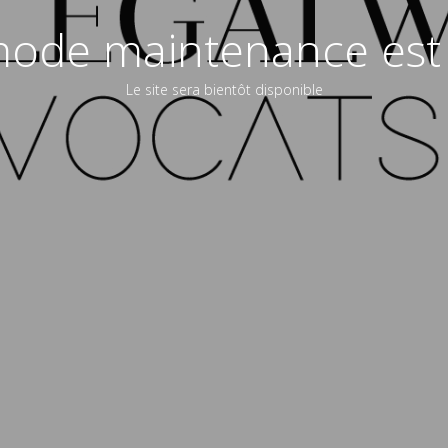
ode maintenance est 
Le site sera bientôt disponible