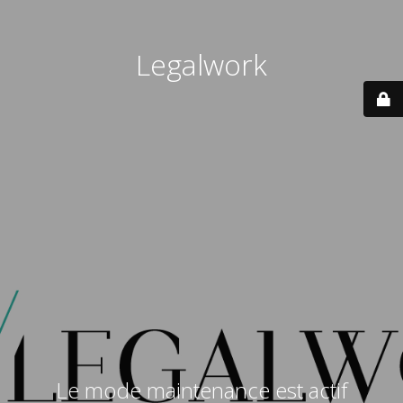
Legalwork
Le mode maintenance est actif