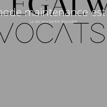
ode maintenance est 
Le site sera bientôt disponible