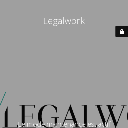
Legalwork
Le mode maintenance est actif