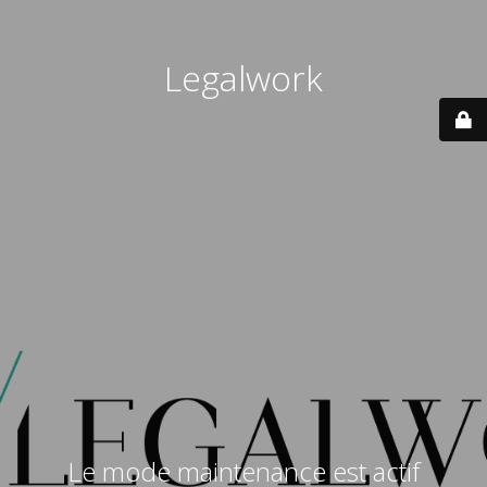
Legalwork
Le mode maintenance est actif