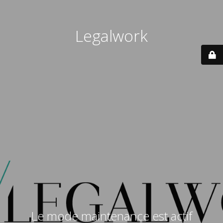
Legalwork
Le mode maintenance est actif