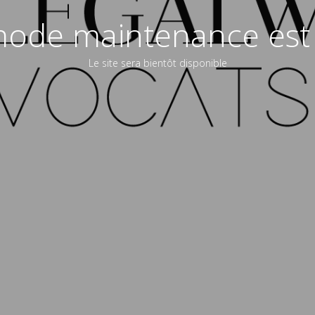
ode maintenance est 
Le site sera bientôt disponible