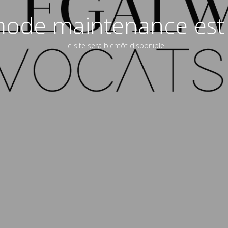
ode maintenance est 
Le site sera bientôt disponible