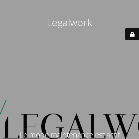
Legalwork
Le mode maintenance est actif