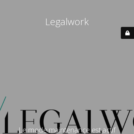
Legalwork
Le mode maintenance est actif