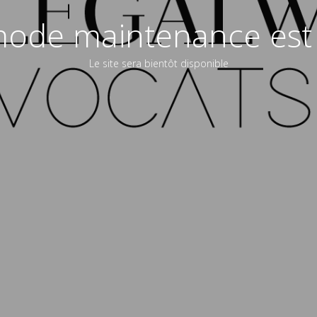
ode maintenance est 
Le site sera bientôt disponible