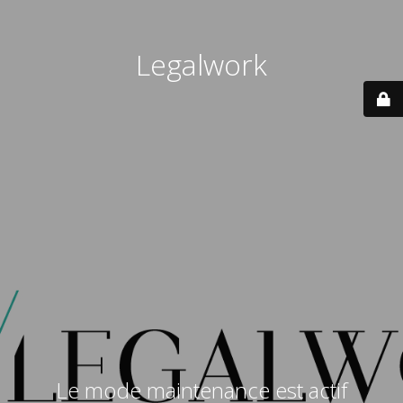
Legalwork
Le mode maintenance est actif