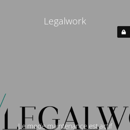
Legalwork
Le mode maintenance est actif