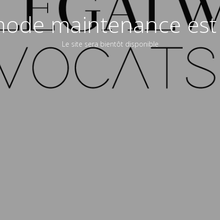
ode maintenance est 
Le site sera bientôt disponible