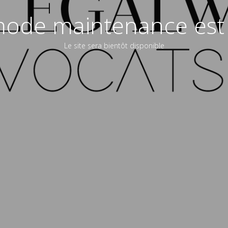
ode maintenance est 
Le site sera bientôt disponible