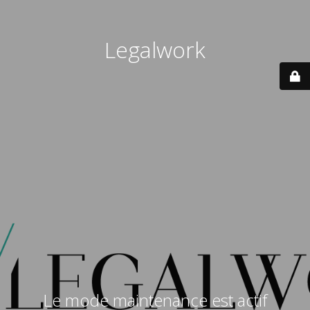
Legalwork
Le mode maintenance est actif