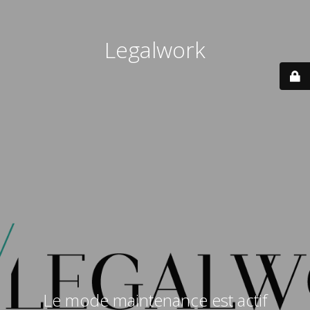
Legalwork
Le mode maintenance est actif