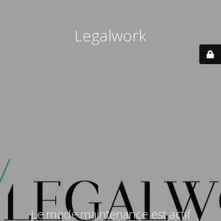
Legalwork
Le mode maintenance est actif