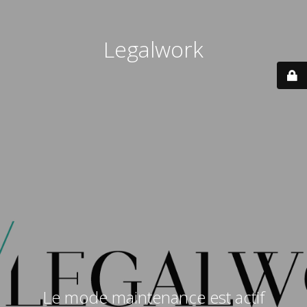
Legalwork
Le mode maintenance est actif