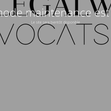
ode maintenance est 
Le site sera bientôt disponible