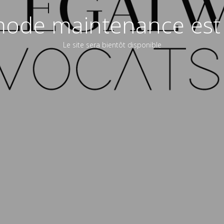
ode maintenance est 
Le site sera bientôt disponible