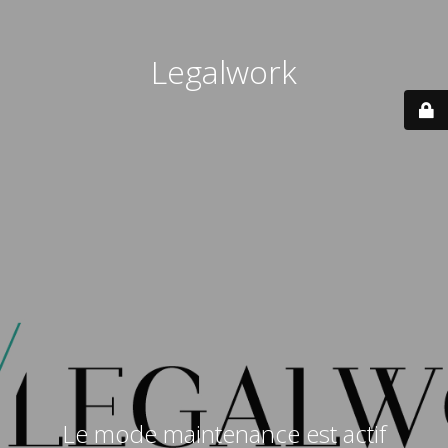
Legalwork
Le mode maintenance est actif