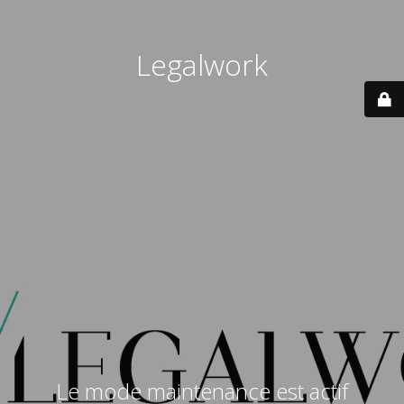
Legalwork
Le mode maintenance est actif