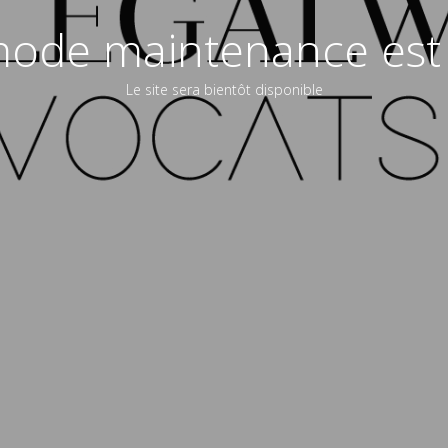
ode maintenance est 
Le site sera bientôt disponible