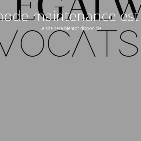
ode maintenance est 
Le site sera bientôt disponible