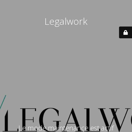
Legalwork
Le mode maintenance est actif