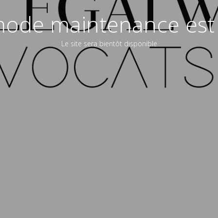
ode maintenance est 
Le site sera bientôt disponible