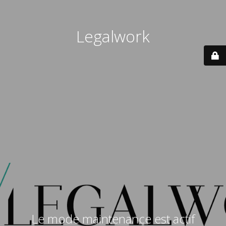
Legalwork
Le mode maintenance est actif