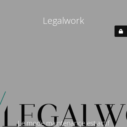
Legalwork
Le mode maintenance est actif