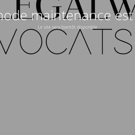
ode maintenance est 
Le site sera bientôt disponible