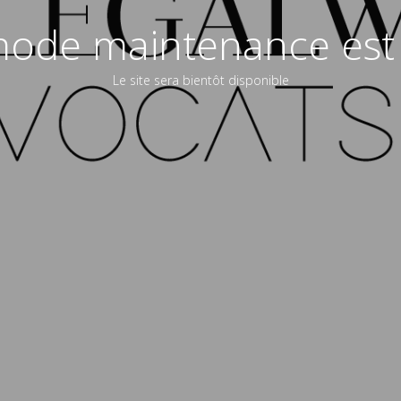
ode maintenance est 
Le site sera bientôt disponible