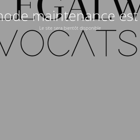
ode maintenance est 
Le site sera bientôt disponible