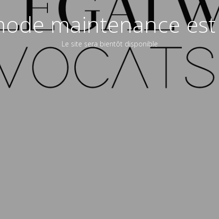
ode maintenance est 
Le site sera bientôt disponible