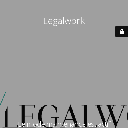
Legalwork
Le mode maintenance est actif