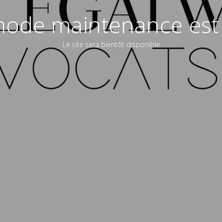
ode maintenance est 
Le site sera bientôt disponible