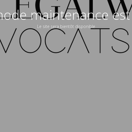
ode maintenance est 
Le site sera bientôt disponible