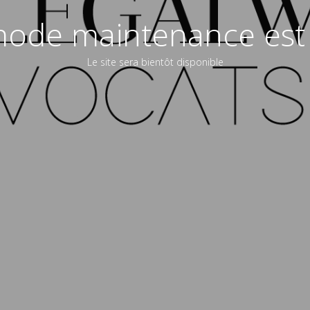
ode maintenance est 
Le site sera bientôt disponible