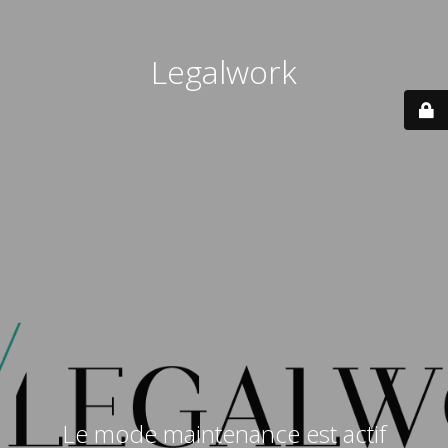
Legalwork
Le mode maintenance est actif