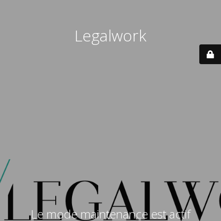
Legalwork
Le mode maintenance est actif